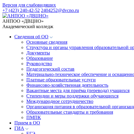
Версия для слабовидящих
+7 (423) 240-42-52
2404252@dvcno.ru
АНПОО «ДВЦНО»
Академический колледж
Сведения об ОО
Основные сведения
Структура и органы управления образовательной о
Документы
Образование
Руководство
Педагогический состав
Материально-техническое обеспечение и оснащеннос
Платные образовательные услуги
Финансово-хозяйственная деятельность
Вакантные места для приёма (перевода) учащихся
Стипендии и меры поддержки обучающихся
Международное сотрудничество
Организация питания в образовательной организац
Образовательные стандарты и требования
ПМПК
Прием в ОО
ГИА
ЕГЭ